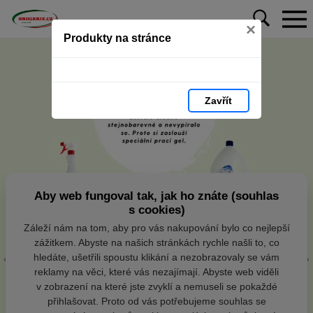
×
Produkty na stránce
Zavřít
Aby web fungoval tak, jak ho znáte (souhlas
s cookies)
Záleží nám na tom, aby pro vás nakupování bylo co nejlepší
zážitkem. Abyste na našich stránkách rychle našli to, co
hledáte, ušetřili spoustu klikání a nezobrazovaly se vám
reklamy na věci, které vás nezajímají. Abyste web viděli
v zobrazení na které jste zvyklí a nemuseli se pokaždé
přihlašovat. Proto od vás potřebujeme souhlas se