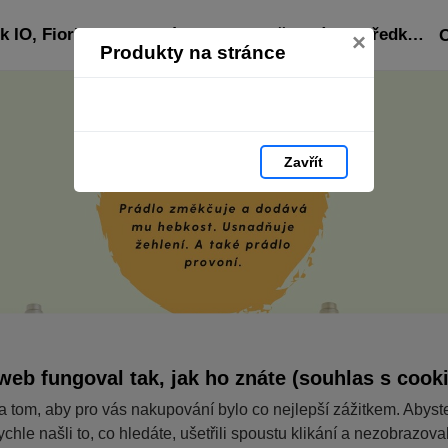
Katalog italské drogerie značek IO, Fiorillo, Pratic, l´ Ecologico.: čisticí prostředky z Itálie, prací prostředky, aviváže, tělová kosmetika, dezinfekce,
×
Produkty na stránce
Zavřít
web fungoval tak, jak ho znáte (souhlas s cook
a tom, aby pro vás nakupování bylo co nejlepší zážitkem. Abyst
ychle našli to, co hledáte, ušetřili spoustu klikání a nezobrazov