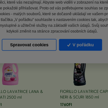
ci, které vás nezajímají. Abyste web viděli v zobrazení na které 
e pokaždé přihlašovat. Proto od vás potřebujeme souhlas se z
okies - malých souborů, které se dočasně ukládají ve vašem pro
 tlačítka „V pořádku“ souhlasíte s nastavením cookies tak, aby
mysluplné a užitečné služby na základě vašich údajů. Svůj sou
kdykoli změnit na stránce zpracování osobních údajů.
Spravovat cookies
V pořádku