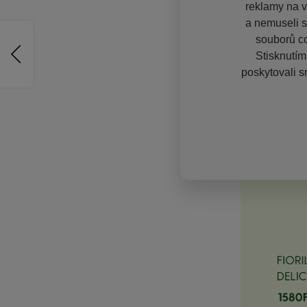
reklamy na vě
a nemuseli s
souborů co
Stisknutím
poskytovali s