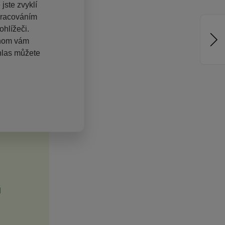
jste zvyklí
pracováním
hlížeči.
chom vám
hlas můžete