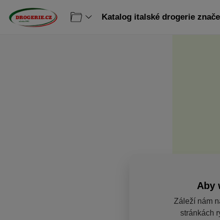
Aby 
Záleží nám n
stránkách r