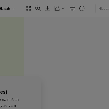
Obsah
ies)
e na našich
aly se vám