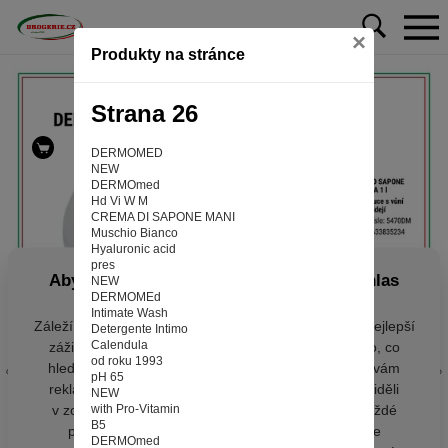
×
Produkty na stránce
Strana 26
DERMOMED
NEW
DERMOmed
Hd Vi W M
CREMA DI SAPONE MANI
Muschio Bianco
Hyaluronic acid
pres
Aby web fungoval tak, jak ho znáte (souhlas
NEW
DERMOMEd
s cookies)
Intimate Wash
Záleží nám na tom, aby pro vás nakupování bylo co nejlepší
Detergente Intimo
Calendula
zážitkem. Abyste na našich stránkách rychle našli to, co
od roku 1993
hledáte, ušetřili spoustu klikání a nezobrazovaly se vám
pH 65
reklamy na věci, které vás nezajímají. Abyste web viděli
NEW
v zobrazení na které jste zvyklí a nemuseli se pokaždé
with Pro-Vitamin
B5
přihlašovat. Proto od vás potřebujeme souhlas se
DERMOmed