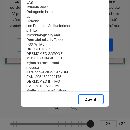
zpracováním souborů cookies - malých souborů, které
LAB
se dočasně ukládají ve vašem prohlížeči. Stisknutím tlačítka
Intimate Wash
Detergente Intimo
„V pořádku“ souhlasíte s nastavením cookies tak, abychom
ap
vám poskytovali smysluplné a užitečné služby na základě
Lichene
vašich údajů. Svůj souhlas můžete kdykoli změnit na stránce
con Proprieta Antibatteriche
pH 4.5
zpracování osobních údajů.
Microbiologically and
Dermatologically Tested
FOX WITALF
Spravovat cookies
V pořádku
DROGERIE.CZ
DERMOMED SAPONE
MUSCHIO BIANCO 1 I
Mýdlo na ruce s vůní
mošusu
Katalogové číslo: 5472DM
EAN: 8054633831175
DERMOMED INTIMO
CALENDULA 250 ml
Mýdlo intimní s měsíčkem
Katalogové číslo: 4360DM
Zavřít
EAN: 8050999570758
DERMOMED INTIMO
LICHENE 250 ml
Mýdlo intimní s lišejníkem
Katalogové číslo: 4362DM
EAN: 8050999570772
/
27
26