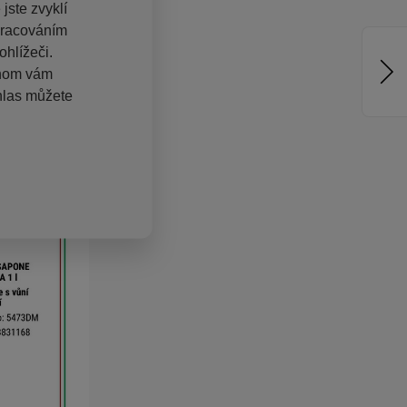
jste zvyklí
pracováním
hlížeči.
chom vám
hlas můžete