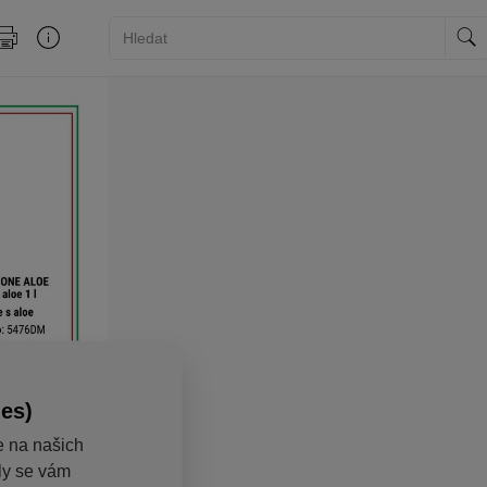
ies)
e na našich
aly se vám