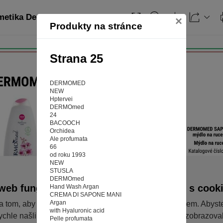
smetika Dermomed
Obsah
×
Produkty na stránce
Strana 25
DERMOMED
NEW
Hptervei
DERMOmed
24
BACOOCH
Orchidea
Ale profumata
66
od roku 1993
NEW
STUSLA
DERMOmed
web fungoval tak, jak ho znáte (souhlas s cook
Hand Wash Argan
CREMA DI SAPONE MANI
Argan
a tom, aby pro vás nakupování bylo co nejlepší zážitkem. Abyst
with Hyaluronic acid
ychle našli to, co hledáte, ušetřili spoustu klikání a nezobrazov
Pelle profumata