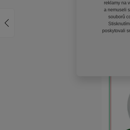
reklamy na vě
a nemuseli s
souborů co
Stisknutím
poskytovali s