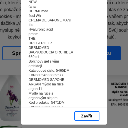
NEW
ci, které vás nezajímají. Abyste web viděli v zobrazení na které 
(ana
e pokaždé přihlašovat. Proto od vás potřebujeme souhlas se z
DERMOmed
flest Wh
okies - malých souborů, které se dočasně ukládají ve vašem pro
CREMA DE SAPONE MANI
 tlačítka „V pořádku“ souhlasíte s nastavením cookies tak, aby
Iris
Hyaluronic acid
mysluplné a užitečné služby na základě vašich údajů. Svůj sou
prasm
kdykoli změnit na stránce zpracování osobních údajů.
THE
DROGERIE.CZ
DERMOMED
BAGNODOCCIA ORCHIDEA
Spravovat cookies
V pořádku
650 ml
Sprchový gel s vůní
orchidejí
Katalogové číslo: 5465DM
EAN: 8054633839577
DERMOMED SAPONE
ARGAN mýdlo na ruce
argan 11
Mýdlo na ruce s
arganovým olejem
Kód produktu: 5471DM
EAN: 8032680390807
DERMOMED SAPONE IRIS
Zavřít
11
Mýdlo na ruce s vůní
kosatce