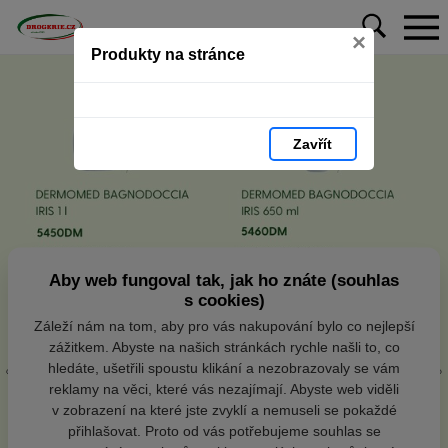
×
Produkty na stránce
Zavřít
Aby web fungoval tak, jak ho znáte (souhlas
s cookies)
Záleží nám na tom, aby pro vás nakupování bylo co nejlepší
zážitkem. Abyste na našich stránkách rychle našli to, co
hledáte, ušetřili spoustu klikání a nezobrazovaly se vám
reklamy na věci, které vás nezajímají. Abyste web viděli
v zobrazení na které jste zvyklí a nemuseli se pokaždé
přihlašovat. Proto od vás potřebujeme souhlas se