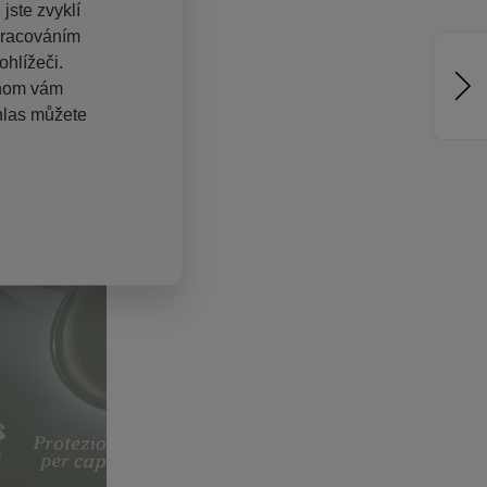
jste zvyklí
pracováním
hlížeči.
chom vám
hlas můžete