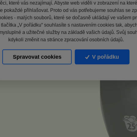
ci, které vás nezajímají. Abyste web viděli v zobrazení na které 
e pokaždé přihlašovat. Proto od vás potřebujeme souhlas se z
okies - malých souborů, které se dočasně ukládají ve vašem pro
 tlačítka „V pořádku“ souhlasíte s nastavením cookies tak, aby
mysluplné a užitečné služby na základě vašich údajů. Svůj sou
kdykoli změnit na stránce zpracování osobních údajů.
Spravovat cookies
V pořádku