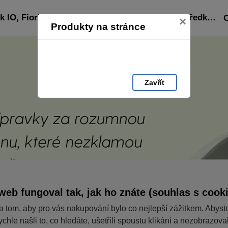
Katalog italské drogerie značek IO, Fiorillo, Pratic, l´ Ecologico.: čisticí prostředky z Itálie, prací prostředky, aviváže, tělová kosmetika, dezinfekce,
×
Produkty na stránce
Zavřít
web fungoval tak, jak ho znáte (souhlas s cook
a tom, aby pro vás nakupování bylo co nejlepší zážitkem. Abyst
ychle našli to, co hledáte, ušetřili spoustu klikání a nezobrazov