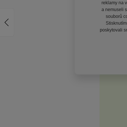
reklamy na vě
a nemuseli s
souborů co
Stisknutím
poskytovali s