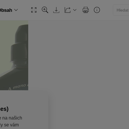
Obsah
ies)
e na našich
aly se vám