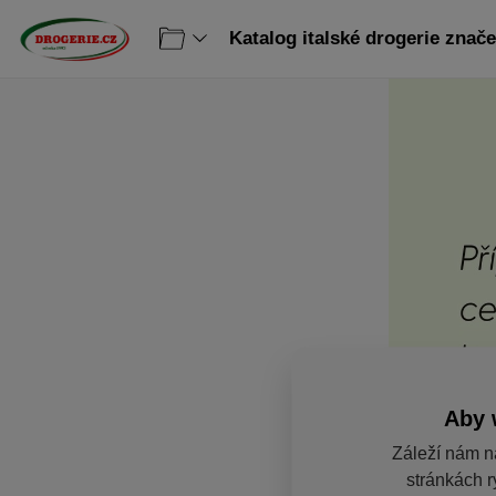
Aby 
Záleží nám n
stránkách r