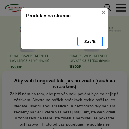
×
Produkty na stránce
Zavřít
Aby web fungoval tak, jak ho znáte (souhlas
s cookies)
Záleží nám na tom, aby pro vás nakupování bylo co nejlepší
zážitkem. Abyste na našich stránkách rychle našli to, co
hledáte, ušetřili spoustu klikání a nezobrazovaly se vám
reklamy na věci, které vás nezajímají. Abyste web viděli
v zobrazení na které jste zvyklí a nemuseli se pokaždé
přihlašovat. Proto od vás potřebujeme souhlas se