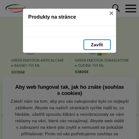
×
Produkty na stránce
Zavřít
Aby web fungoval tak, jak ho znáte (souhlas
s cookies)
Záleží nám na tom, aby pro vás nakupování bylo co nejlepší
zážitkem. Abyste na našich stránkách rychle našli to, co
hledáte, ušetřili spoustu klikání a nezobrazovaly se vám
reklamy na věci, které vás nezajímají. Abyste web viděli
v zobrazení na které jste zvyklí a nemuseli se pokaždé
přihlašovat. Proto od vás potřebujeme souhlas se