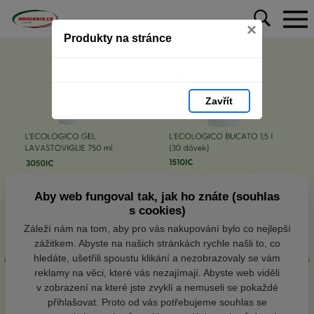
×
Produkty na stránce
Zavřít
Aby web fungoval tak, jak ho znáte (souhlas
s cookies)
Záleží nám na tom, aby pro vás nakupování bylo co nejlepší
zážitkem. Abyste na našich stránkách rychle našli to, co
hledáte, ušetřili spoustu klikání a nezobrazovaly se vám
reklamy na věci, které vás nezajímají. Abyste web viděli
v zobrazení na které jste zvyklí a nemuseli se pokaždé
přihlašovat. Proto od vás potřebujeme souhlas se