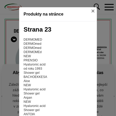
×
Produkty na stránce
Strana 23
DERMOMED
DERMOmed
DERMOmed
DERMOMEd
NEW
PRENSIO
Hyaluronic acid
od roku 1993
Aby web fungoval tak, jak ho znáte (souhlas
Shower gel
BACHOEKKESA
s cookies)
Aloe
Záleží nám na tom, aby pro vás nakupování bylo co nejlepší
NEW
Hyaluronic acid
zážitkem. Abyste na našich stránkách rychle našli to, co
Shower gel
hledáte, ušetřili spoustu klikání a nezobrazovaly se vám
Argan
reklamy na věci, které vás nezajímají. Abyste web viděli
NEW
v zobrazení na které jste zvyklí a nemuseli se pokaždé
Hyaluronic acid
Shower gel
přihlašovat. Proto od vás potřebujeme souhlas se
ANTOIA