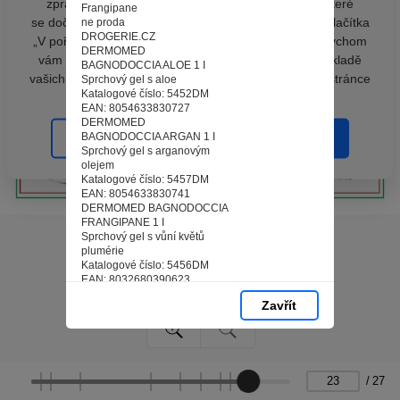
zpracováním souborů cookies - malých souborů, které
Frangipane
se dočasně ukládají ve vašem prohlížeči. Stisknutím tlačítka
ne proda
DROGERIE.CZ
„V pořádku“ souhlasíte s nastavením cookies tak, abychom
DERMOMED
vám poskytovali smysluplné a užitečné služby na základě
BAGNODOCCIA ALOE 1 I
vašich údajů. Svůj souhlas můžete kdykoli změnit na stránce
Sprchový gel s aloe
Katalogové číslo: 5452DM
zpracování osobních údajů.
EAN: 8054633830727
DERMOMED
BAGNODOCCIA ARGAN 1 I
Spravovat cookies
V pořádku
Sprchový gel s arganovým
olejem
Katalogové číslo: 5457DM
EAN: 8054633830741
DERMOMED BAGNODOCCIA
FRANGIPANE 1 I
Sprchový gel s vůní květů
plumérie
Katalogové číslo: 5456DM
EAN: 8032680390623
23
Zavřít
DERMOmed
HyVerynk
NEW
BANCOTA
Alce
Pelle profumata
/
27
i m.m