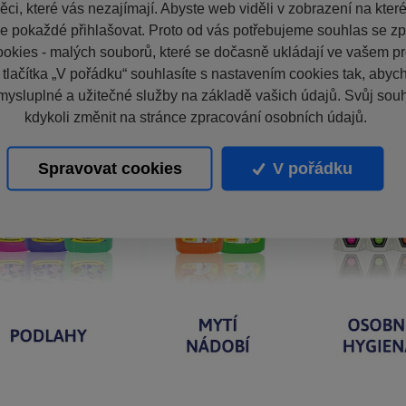
ci, které vás nezajímají. Abyste web viděli v zobrazení na které 
e pokaždé přihlašovat. Proto od vás potřebujeme souhlas se z
okies - malých souborů, které se dočasně ukládají ve vašem pro
 tlačítka „V pořádku“ souhlasíte s nastavením cookies tak, aby
mysluplné a užitečné služby na základě vašich údajů. Svůj sou
kdykoli změnit na stránce zpracování osobních údajů.
Spravovat cookies
V pořádku