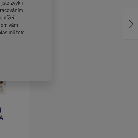
jste zvyklí
pracováním
hlížeči.
chom vám
hlas můžete