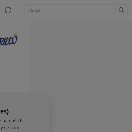
ies)
e na našich
aly se vám