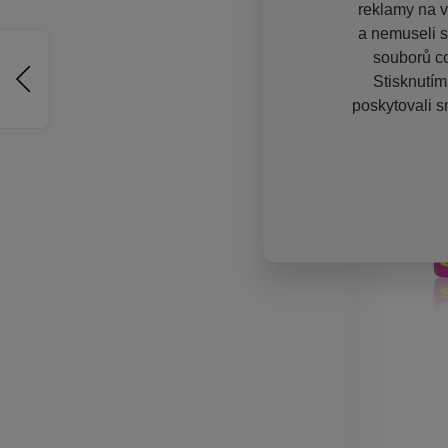
reklamy na vě
a nemuseli s
souborů co
Stisknutím
poskytovali s