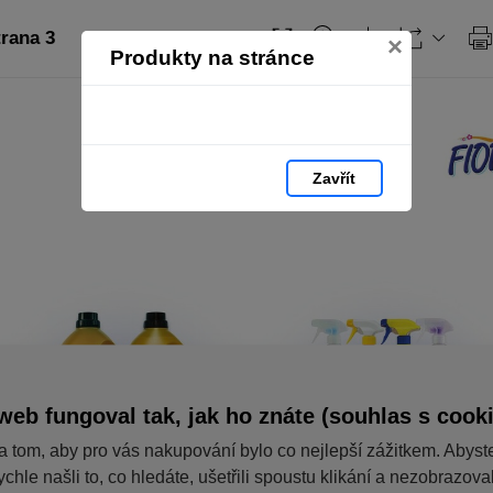
trana 3
×
Produkty na stránce
Zavřít
web fungoval tak, jak ho znáte (souhlas s cook
a tom, aby pro vás nakupování bylo co nejlepší zážitkem. Abyst
ychle našli to, co hledáte, ušetřili spoustu klikání a nezobrazov