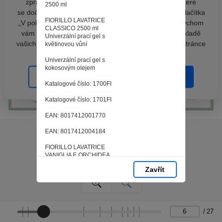
zpracováním souborů cookies - malých souborů, které
2500 ml
se dočasně ukládají ve vašem prohlížeči. Stisknutím tlačítka
FIORILLO LAVATRICE
„V pořádku“ souhlasíte s nastavením cookies tak, abychom
CLASSICO 2500 ml
vám poskytovali smysluplné a užitečné služby na základě
Univerzální prací gel s
vašich údajů. Svůj souhlas můžete kdykoli změnit na stránce
květinovou vůní
zpracování osobních údajů.
Univerzální prací gel s
kokosovým olejem
Spravovat cookies
V pořádku
Katalogové číslo: 1700FI
Katalogové číslo: 1701FI
EAN: 8017412001770
EAN: 8017412004184
FIORILLO LAVATRICE
VANIGLIA E ORCHIDEA
2500 ml
Zavřít
FIORILLO LAVATRICE
MUSCHIO BIANCO
2500 ml
Univerzální prací gel s
/
27
vůní vanilky a orchideje