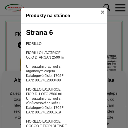
×
Produkty na stránce
Strana 6
FIORILLO
FIORILLO LAVATRICE
OLIO DI ARGAN 2500 ml
Univerzální prací gel s
arganovým olejem
Katalogové číslo: 1705FI
Aby web fungoval tak, jak ho znáte (souhlas
EAN: 8017412003408
s cookies)
FIORILLO LAVATRICE
Záleží nám na tom, aby pro vás nakupování bylo co nejlepší
FIOR DI LOTO 2500 ml
Univerzální prací gel s
zážitkem. Abyste na našich stránkách rychle našli to, co
vůní lotosového květu
hledáte, ušetřili spoustu klikání a nezobrazovaly se vám
Katalogové číslo: 1702FI
reklamy na věci, které vás nezajímají. Abyste web viděli
EAN: 8017412001619
v zobrazení na které jste zvyklí a nemuseli se pokaždé
FIORILLO LAVATRICE
přihlašovat. Proto od vás potřebujeme souhlas se
COCCO E FIORI DI TIARE