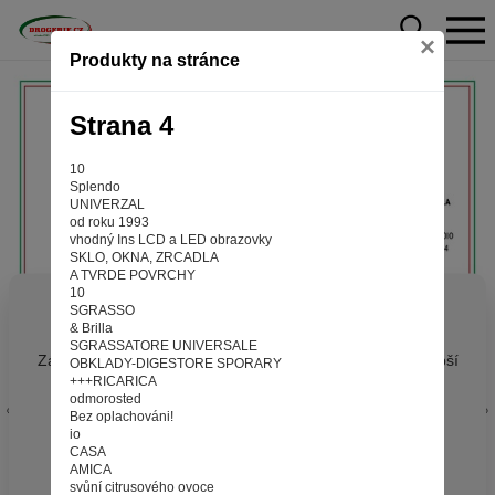
×
Produkty na stránce
Strana 4
10
Splendo
UNIVERZAL
od roku 1993
vhodný Ins LCD a LED obrazovky
SKLO, OKNA, ZRCADLA
A TVRDE POVRCHY
10
Aby web fungoval tak, jak ho znáte (souhlas
SGRASSO
& Brilla
s cookies)
SGRASSATORE UNIVERSALE
Záleží nám na tom, aby pro vás nakupování bylo co nejlepší
OBKLADY-DIGESTORE SPORARY
+++RICARICA
zážitkem. Abyste na našich stránkách rychle našli to, co
odmorosted
hledáte, ušetřili spoustu klikání a nezobrazovaly se vám
Bez oplachováni!
reklamy na věci, které vás nezajímají. Abyste web viděli
io
v zobrazení na které jste zvyklí a nemuseli se pokaždé
CASA
AMICA
přihlašovat. Proto od vás potřebujeme souhlas se
svůní citrusového ovoce