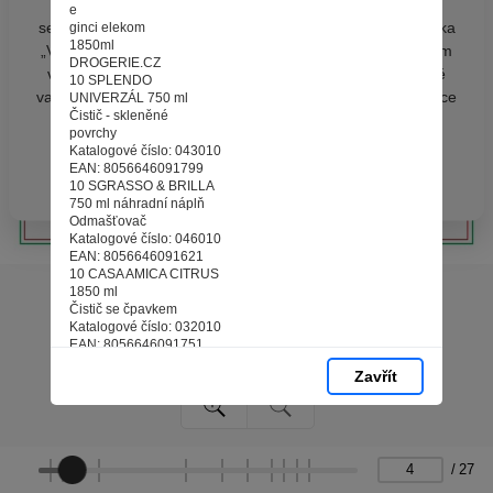
zpracováním souborů cookies - malých souborů, které
e
se dočasně ukládají ve vašem prohlížeči. Stisknutím tlačítka
ginci elekom
1850ml
„V pořádku“ souhlasíte s nastavením cookies tak, abychom
DROGERIE.CZ
vám poskytovali smysluplné a užitečné služby na základě
10 SPLENDO
vašich údajů. Svůj souhlas můžete kdykoli změnit na stránce
UNIVERZÁL 750 ml
Čistič - skleněné
zpracování osobních údajů.
povrchy
Katalogové číslo: 043010
EAN: 8056646091799
Spravovat cookies
V pořádku
10 SGRASSO & BRILLA
750 ml náhradní náplň
Odmašťovač
Katalogové číslo: 046010
EAN: 8056646091621
10 CASA AMICA CITRUS
1850 ml
Čistič se čpavkem
Katalogové číslo: 032010
EAN: 8056646091751
4
Zavřít
10
SGRASSO
& Brilla
SGRASSATORE UNIVERSALE
OBKLADY-DIGESTORE SPORARVE
Koncentrovany
/
27
odmastovací prostředek