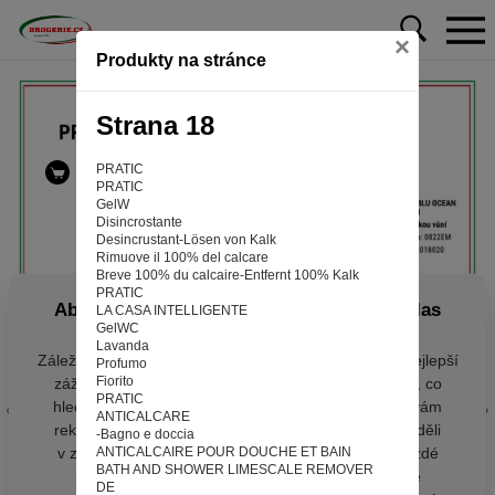
×
Produkty na stránce
Strana 18
PRATIC
PRATIC
GelW
Disincrostante
Desincrustant-Lösen von Kalk
Rimuove il 100% del calcare
Breve 100% du calcaire-Entfernt 100% Kalk
PRATIC
Aby web fungoval tak, jak ho znáte (souhlas
LA CASA INTELLIGENTE
GelWC
s cookies)
Lavanda
Záleží nám na tom, aby pro vás nakupování bylo co nejlepší
Profumo
Fiorito
zážitkem. Abyste na našich stránkách rychle našli to, co
PRATIC
hledáte, ušetřili spoustu klikání a nezobrazovaly se vám
ANTICALCARE
reklamy na věci, které vás nezajímají. Abyste web viděli
-Bagno e doccia
v zobrazení na které jste zvyklí a nemuseli se pokaždé
ANTICALCAIRE POUR DOUCHE ET BAIN
BATH AND SHOWER LIMESCALE REMOVER
přihlašovat. Proto od vás potřebujeme souhlas se
DE