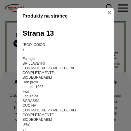
×
Produkty na stránce
Strana 13
I'ECOLOGICO
7
C
Ecoligic
BRILLAVETRI
CON MATERIE PRIME VEGETALT
COMPLETAMENTE
BIODEGRADABILI
Aby web fungoval tak, jak ho znáte (souhlas
Den profa
od roku 1993
s cookies)
Fwd
Záleží nám na tom, aby pro vás nakupování bylo co nejlepší
Ecolegice
SGRASSA
zážitkem. Abyste na našich stránkách rychle našli to, co
CUCINA
hledáte, ušetřili spoustu klikání a nezobrazovaly se vám
CON MATERIE PRIME VEGETALI
reklamy na věci, které vás nezajímají. Abyste web viděli
COMPLETAMENTE
v zobrazení na které jste zvyklí a nemuseli se pokaždé
BIODEGRADABILI
Blay
přihlašovat. Proto od vás potřebujeme souhlas se
g p