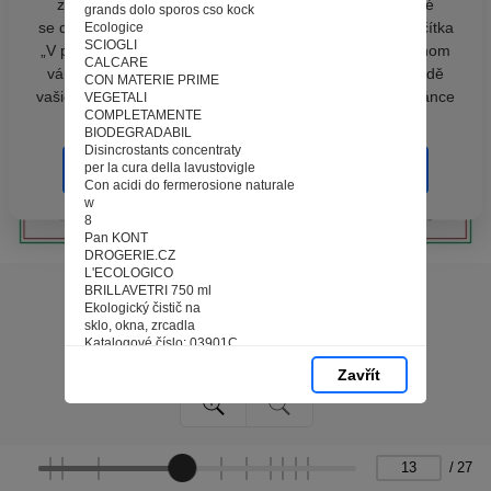
zpracováním souborů cookies - malých souborů, které
grands dolo sporos cso kock
se dočasně ukládají ve vašem prohlížeči. Stisknutím tlačítka
Ecologice
SCIOGLI
„V pořádku“ souhlasíte s nastavením cookies tak, abychom
CALCARE
vám poskytovali smysluplné a užitečné služby na základě
CON MATERIE PRIME
vašich údajů. Svůj souhlas můžete kdykoli změnit na stránce
VEGETALI
COMPLETAMENTE
zpracování osobních údajů.
BIODEGRADABIL
Disincrostants concentraty
per la cura della lavustovigle
Spravovat cookies
V pořádku
Con acidi do fermerosione naturale
w
8
Pan KONT
DROGERIE.CZ
L'ECOLOGICO
BRILLAVETRI 750 ml
Ekologický čistič na
sklo, okna, zrcadla
Katalogové číslo: 03901C
EAN: 8017841820096
Zavřít
L'ECOLOGICO SGRASSA
CUCINA 750 ml
Ekologický odmašťovač
Katalogové číslo: 03801C
EAN: 8017841820133
L'ECOLOGICO SCIOGLI
/
27
CALCARE 500 ml